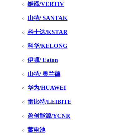
维谛/VERTIV
山特/ SANTAK
科士达/KSTAR
科华/KELONG
伊顿/ Eaton
山特/ 奥兰德
华为/HUAWEI
雷比特/LEIBITE
盈创能源/YCNR
蓄电池