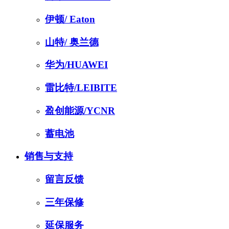
伊顿/ Eaton
山特/ 奥兰德
华为/HUAWEI
雷比特/LEIBITE
盈创能源/YCNR
蓄电池
销售与支持
留言反馈
三年保修
延保服务